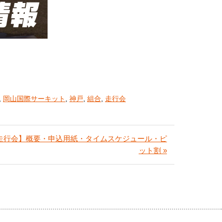
,
岡山国際サーキット
,
神戸
,
組合
,
走行会
ット走行会】概要・申込用紙・タイムスケジュール・ピ
ット割 »