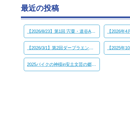
最近の投稿
【2026/8/23】第1回 宍粟・道谷ANNEX PARK TREKKING PARTY
【2026/3/1】第2回ダープラエンデューロごっこ
2025バイクの神様in安土文芸の郷MEETING